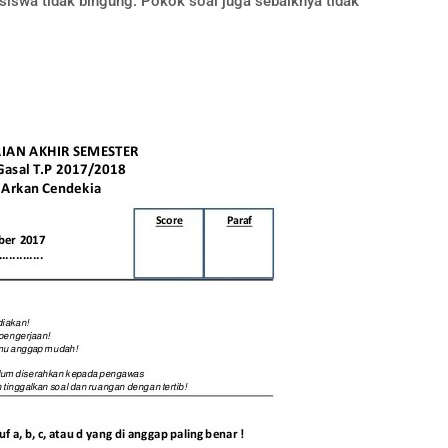
siswa tidak bingung. Pokok soal juga sebaiknya tidak