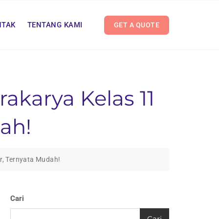
NTAK
TENTANG KAMI
GET A QUOTE
akarya Kelas 11
ah!
r, Ternyata Mudah!
Cari
Cari