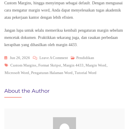
Custom Margins, hingga menyimpan sebagai default. Dengan menguasai
cara mengatur margin word, Anda dapat menyelesaikan tugas akademik
atau pekerjaan kantor dengan lebih efisien.
Jangan lupa untuk selalu memeriksa kembali pengaturan margin sebelum
mencetak dokumen. Praktikkan sekarang juga, dan rasakan perbedaan
kerapihan yang dihasilkan oleh margin 4433.
On
Jun 26, 2026
Leave A Comment
Pendidikan
Tags
Cara
Custom Margins
,
Format Skripsi
,
Margin 4433
,
Margin Word
,
Mengatur
Microsoft Word
,
Pengaturan Halaman Word
,
Tutorial Word
Margin
Di
About the Author
Word
4433:
3
Trik
Cepat