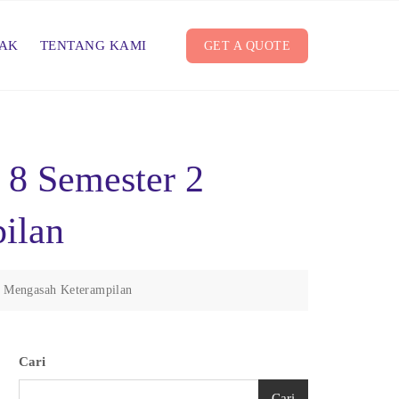
AK
TENTANG KAMI
GET A QUOTE
 8 Semester 2
ilan
k Mengasah Keterampilan
Cari
Cari