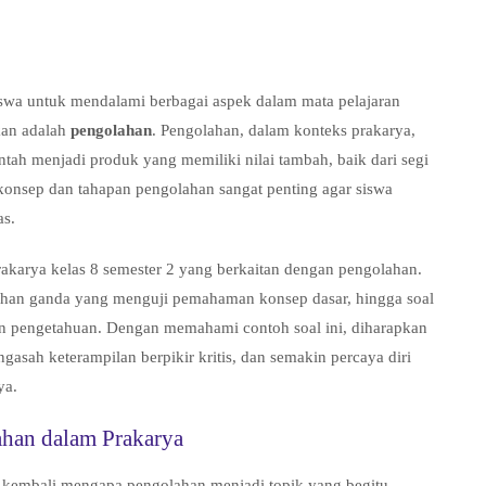
iswa untuk mendalami berbagai aspek dalam mata pelajaran
ikan adalah
pengolahan
. Pengolahan, dalam konteks prakarya,
ah menjadi produk yang memiliki nilai tambah, baik dari segi
konsep dan tahapan pengolahan sangat penting agar siswa
as.
rakarya kelas 8 semester 2 yang berkaitan dengan pengolahan.
ilihan ganda yang menguji pemahaman konsep dasar, hingga soal
an pengetahuan. Dengan memahami contoh soal ini, diharapkan
gasah keterampilan berpikir kritis, dan semakin percaya diri
ya.
han dalam Prakarya
n kembali mengapa pengolahan menjadi topik yang begitu