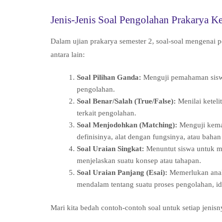
Jenis-Jenis Soal Pengolahan Prakarya Ke
Dalam ujian prakarya semester 2, soal-soal mengenai p
antara lain:
Soal Pilihan Ganda:
Menguji pemahaman siswa 
pengolahan.
Soal Benar/Salah (True/False):
Menilai ketel
terkait pengolahan.
Soal Menjodohkan (Matching):
Menguji kema
definisinya, alat dengan fungsinya, atau baha
Soal Uraian Singkat:
Menuntut siswa untuk m
menjelaskan suatu konsep atau tahapan.
Soal Uraian Panjang (Esai):
Memerlukan anali
mendalam tentang suatu proses pengolahan, ide 
Mari kita bedah contoh-contoh soal untuk setiap jenisn