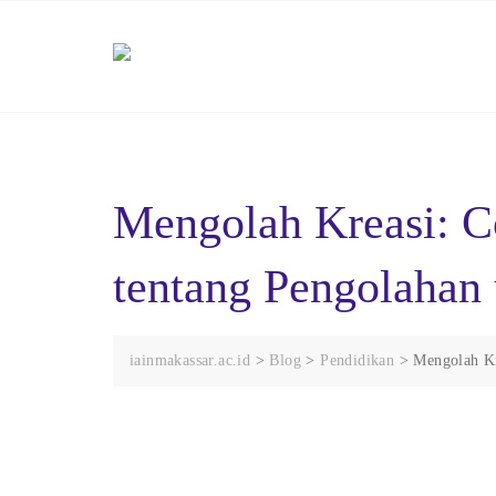
Skip
to
content
Mengolah Kreasi: C
tentang Pengolahan
iainmakassar.ac.id
>
Blog
>
Pendidikan
>
Mengolah Kr