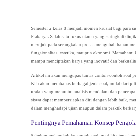
Semester 2 kelas 8 menjadi momen krusial bagi para s
Prakarya. Salah satu fokus utama yang seringkali diuj
merujuk pada serangkaian proses mengubah bahan ment
fungsionalitas, estetika, maupun ekonomi. Memahami 
mampu menciptakan karya yang inovatif dan berkualit
Artikel ini akan mengupas tuntas contoh-contoh soal p
Kita akan membahas berbagai jenis soal, mulai dari p
uraian yang menuntut analisis mendalam dan penerap
siswa dapat mempersiapkan diri dengan lebih baik, men
dalam menghadapi ujian maupun dalam praktik berkar
Pentingnya Pemahaman Konsep Pengola
Sebelum melangkah ke contoh soal, mari kita tegaska