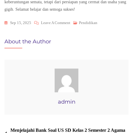
keberuntungan semata, tetapi dari persiapan yang cermat dan usaha yang
gigih. Selamat belajar dan semoga sukses!
On
Sep 15, 2025
Leave A Comment
Pendidikan
Menguak
Rahasia
About the Author
Sukses
UKK
Penjas
SMP
Kelas
8
Semester
2:
admin
Pemanfaatan
Optimal
Bank
Navigasi
Menjelajahi Bank Soal US SD Kelas 2 Semester 2 Agama
Soal