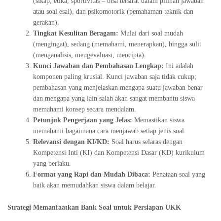
(sikap, etika, sportivitas – bisa tersirat dalam pilihan jawaban
atau soal esai), dan psikomotorik (pemahaman teknik dan
gerakan).
Tingkat Kesulitan Beragam:
Mulai dari soal mudah
(mengingat), sedang (memahami, menerapkan), hingga sulit
(menganalisis, mengevaluasi, mencipta).
Kunci Jawaban dan Pembahasan Lengkap:
Ini adalah
komponen paling krusial. Kunci jawaban saja tidak cukup;
pembahasan yang menjelaskan mengapa suatu jawaban benar
dan mengapa yang lain salah akan sangat membantu siswa
memahami konsep secara mendalam.
Petunjuk Pengerjaan yang Jelas:
Memastikan siswa
memahami bagaimana cara menjawab setiap jenis soal.
Relevansi dengan KI/KD:
Soal harus selaras dengan
Kompetensi Inti (KI) dan Kompetensi Dasar (KD) kurikulum
yang berlaku.
Format yang Rapi dan Mudah Dibaca:
Penataan soal yang
baik akan memudahkan siswa dalam belajar.
Strategi Memanfaatkan Bank Soal untuk Persiapan UKK