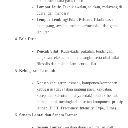
teknik memasuki garis finish.
Lompat Jauh:
Teknik awalan, tolakan, melayang di
udara, dan mendarat.
Lempar Lembing/Tolak Peluru:
Teknik dasar
memegang, awalan, melempar/menolak, dan gerak
lanjutan.
Bela Diri:
Pencak Silat:
Kuda-kuda, pukulan, tendangan,
tangkisan, elakan, arah mata angin, serta nilai-nilai
filosofis dan etika dalam pencak silat.
Kebugaran Jasmani:
Konsep kebugaran jasmani, komponen-komponen
kebugaran (daya tahan jantung paru, kekuatan,
kecepatan, kelenturan, daya ledak), bentuk-bentuk
latihan untuk meningkatkan setiap komponen, prinsip
latihan (FITT: Frequency, Intensity, Type, Time).
Senam Lantai dan Senam Irama:
Senam Lantai:
Gerakan dasar (roll depan, roll