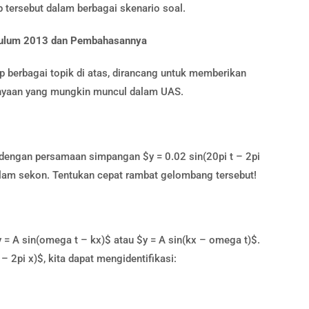
tersebut dalam berbagai skenario soal.
ikulum 2013 dan Pembahasannya
 berbagai topik di atas, dirancang untuk memberikan
tanyaan yang mungkin muncul dalam UAS.
dengan persamaan simpangan $y = 0.02 sin(20pi t – 2pi
alam sekon. Tentukan cepat rambat gelombang tersebut!
 A sin(omega t – kx)$ atau $y = A sin(kx – omega t)$.
– 2pi x)$, kita dapat mengidentifikasi:
s