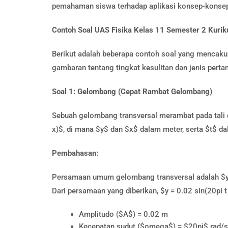
pemahaman siswa terhadap aplikasi konsep-konsep 
Contoh Soal UAS Fisika Kelas 11 Semester 2 Kur
Berikut adalah beberapa contoh soal yang mencakup
gambaran tentang tingkat kesulitan dan jenis per
Soal 1: Gelombang (Cepat Rambat Gelombang)
Sebuah gelombang transversal merambat pada tali 
x)$, di mana $y$ dan $x$ dalam meter, serta $t$ d
Pembahasan:
Persamaan umum gelombang transversal adalah $y =
Dari persamaan yang diberikan, $y = 0.02 sin(20pi t 
Amplitudo ($A$) = 0.02 m
Kecepatan sudut ($omega$) = $20pi$ rad/