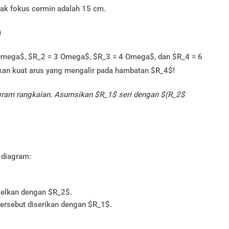
rak fokus cermin adalah 15 cm.
)
 2 Omega$, $R_2 = 3 Omega$, $R_3 = 4 Omega$, dan $R_4 = 6
kan kuat arus yang mengalir pada hambatan $R_4$!
diagram rangkaian. Asumsikan $R_1$ seri dengan $(R_2$
 diagram:
alelkan dengan $R_2$.
tersebut diserikan dengan $R_1$.