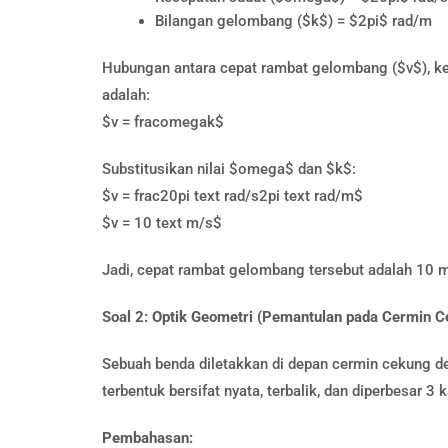
Bilangan gelombang ($k$) = $2pi$ rad/m
Hubungan antara cepat rambat gelombang ($v$), k
adalah:
$v = fracomegak$
Substitusikan nilai $omega$ dan $k$:
$v = frac20pi text rad/s2pi text rad/m$
$v = 10 text m/s$
Jadi, cepat rambat gelombang tersebut adalah 10 m
Soal 2: Optik Geometri (Pemantulan pada Cermin C
Sebuah benda diletakkan di depan cermin cekung de
terbentuk bersifat nyata, terbalik, dan diperbesar 3 
Pembahasan: