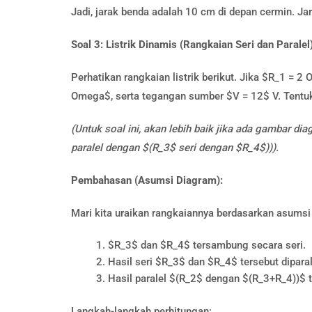
Jadi, jarak benda adalah 10 cm di depan cermin. Ja
Soal 3: Listrik Dinamis (Rangkaian Seri dan Paralel
Perhatikan rangkaian listrik berikut. Jika $R_1 =
Omega$, serta tegangan sumber $V = 12$ V. Tentu
(Untuk soal ini, akan lebih baik jika ada gambar 
paralel dengan $(R_3$ seri dengan $R_4$))).
Pembahasan (Asumsi Diagram):
Mari kita uraikan rangkaiannya berdasarkan asumsi
$R_3$ dan $R_4$ tersambung secara seri.
Hasil seri $R_3$ dan $R_4$ tersebut dipar
Hasil paralel $(R_2$ dengan $(R_3+R_4))$ 
Langkah-langkah perhitungan: