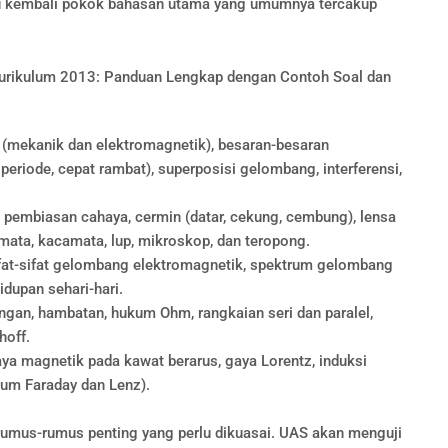
jau kembali pokok bahasan utama yang umumnya tercakup
 (mekanik dan elektromagnetik), besaran-besaran
eriode, cepat rambat), superposisi gelombang, interferensi,
embiasan cahaya, cermin (datar, cekung, cembung), lensa
 mata, kacamata, lup, mikroskop, dan teropong.
t-sifat gelombang elektromagnetik, spektrum gelombang
idupan sehari-hari.
ngan, hambatan, hukum Ohm, rangkaian seri dan paralel,
hoff.
 magnetik pada kawat berarus, gaya Lorentz, induksi
kum Faraday dan Lenz).
 rumus-rumus penting yang perlu dikuasai. UAS akan menguji