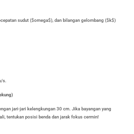
ecepatan sudut ($omega$), dan bilangan gelombang ($k$)
/s.
ekung)
ngan jari-jari kelengkungan 30 cm. Jika bayangan yang
kali, tentukan posisi benda dan jarak fokus cermin!