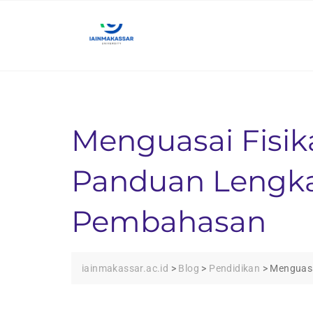
Skip
to
content
Menguasai Fisika
Panduan Lengka
Pembahasan
iainmakassar.ac.id
>
Blog
>
Pendidikan
>
Menguasa