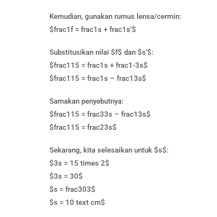
Kemudian, gunakan rumus lensa/cermin:
$frac1f = frac1s + frac1s’$
Substitusikan nilai $f$ dan $s’$:
$frac115 = frac1s + frac1-3s$
$frac115 = frac1s – frac13s$
Samakan penyebutnya:
$frac115 = frac33s – frac13s$
$frac115 = frac23s$
Sekarang, kita selesaikan untuk $s$:
$3s = 15 times 2$
$3s = 30$
$s = frac303$
$s = 10 text cm$