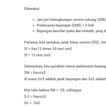
Diketahui:
Jari-jari kelengkungan cermin cekung ($R$
Perbesaran bayangan ($M$) = 3 kali
Bayangan bersifat nyata dan terbalik, yang b
Pertama, kita tentukan jarak fokus cermin ($f$). Un
$f = frac12 times 30 text cm$
$f = 15 text cm$
Selanjutnya, kita gunakan rumus perbesaran bayang
$M = fracs’s$
di mana $s’$ adalah jarak bayangan dan $s$ adalah
Kita tahu bahwa $M = -3$, sehingga:
$-3 = fracs’s$
$s’ = -3s$