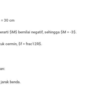
) = 30 cm
erarti $M$ bernilai negatif, sehingga $M = -3$.
tuk cermin, $f = frac12R$.
an:
 jarak benda.