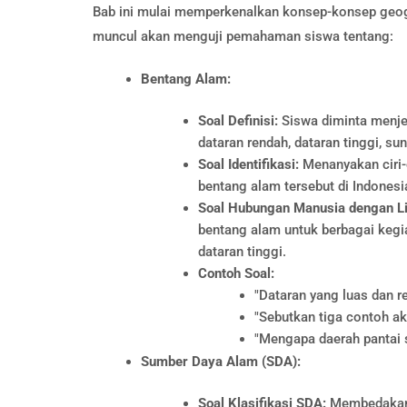
Bab ini mulai memperkenalkan konsep-konsep geogr
muncul akan menguji pemahaman siswa tentang:
Bentang Alam:
Soal Definisi:
Siswa diminta menjel
dataran rendah, dataran tinggi, sun
Soal Identifikasi:
Menanyakan ciri-c
bentang alam tersebut di Indones
Soal Hubungan Manusia dengan L
bentang alam untuk berbagai kegia
dataran tinggi.
Contoh Soal:
"Dataran yang luas dan re
"Sebutkan tiga contoh a
"Mengapa daerah pantai s
Sumber Daya Alam (SDA):
Soal Klasifikasi SDA:
Membedakan a