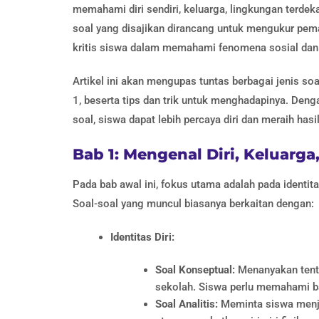
memahami diri sendiri, keluarga, lingkungan terde
soal yang disajikan dirancang untuk mengukur pe
kritis siswa dalam memahami fenomena sosial dan 
Artikel ini akan mengupas tuntas berbagai jenis s
1, beserta tips dan trik untuk menghadapinya. De
soal, siswa dapat lebih percaya diri dan meraih hasi
Bab 1: Mengenal Diri, Keluarg
Pada bab awal ini, fokus utama adalah pada identita
Soal-soal yang muncul biasanya berkaitan dengan:
Identitas Diri:
Soal Konseptual:
Menanyakan tenta
sekolah. Siswa perlu memahami bah
Soal Analitis:
Meminta siswa menje