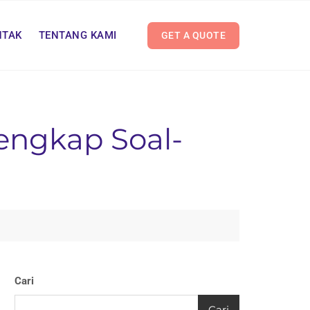
NTAK
TENTANG KAMI
GET A QUOTE
engkap Soal-
1
Cari
Cari