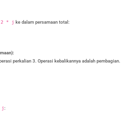
 2 * j
ke dalam persamaan total:
amaan):
operasi perkalian 3. Operasi kebalikannya adalah pembagian.
 j
: