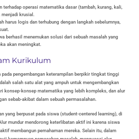
terhadap operasi matematika dasar (tambah, kurang, kali,
menjadi krusial.
ah harus logis dan terhubung dengan langkah sebelumnya,
kuat.
wa berhasil menemukan solusi dari sebuah masalah yang
reka akan meningkat.
lam Kurikulum
pada pengembangan keterampilan berpikir tingkat tinggi
 adalah salah satu alat yang ampuh untuk mengembangkan
jari konsep-konsep matematika yang lebih kompleks, dan alur
n sebab-akibat dalam sebuah permasalahan.
n yang berpusat pada siswa (student-centered learning), di
lur mundur mendorong keterlibatan aktif ini karena siswa
ra aktif membangun pemahaman mereka. Selain itu, dalam
enguji kemampuan pemecahan masalah, menguasai alur