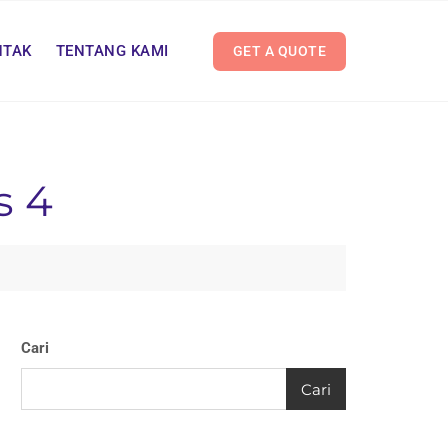
NTAK
TENTANG KAMI
GET A QUOTE
s 4
Cari
Cari