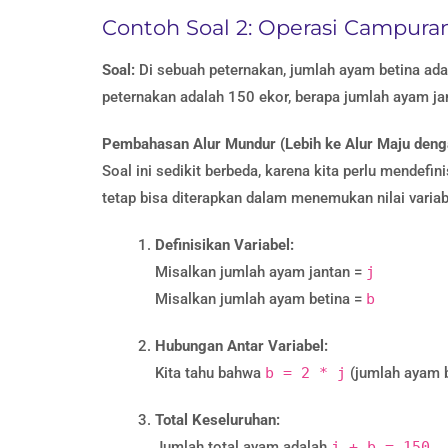
Contoh Soal 2: Operasi Campura
Soal:
Di sebuah peternakan, jumlah ayam betina adal
peternakan adalah 150 ekor, berapa jumlah ayam ja
Pembahasan Alur Mundur (Lebih ke Alur Maju denga
Soal ini sedikit berbeda, karena kita perlu mendefi
tetap bisa diterapkan dalam menemukan nilai variab
Definisikan Variabel:
Misalkan jumlah ayam jantan =
j
Misalkan jumlah ayam betina =
b
Hubungan Antar Variabel:
Kita tahu bahwa
b = 2 * j
(jumlah ayam b
Total Keseluruhan:
Jumlah total ayam adalah
j + b = 150
.