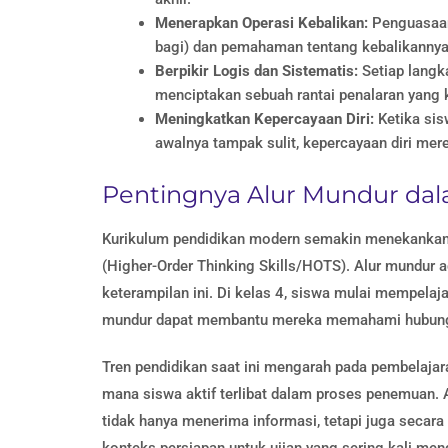
Menerapkan Operasi Kebalikan:
Penguasaan 
bagi) dan pemahaman tentang kebalikannya 
Berpikir Logis dan Sistematis:
Setiap langk
menciptakan sebuah rantai penalaran yang 
Meningkatkan Kepercayaan Diri:
Ketika sis
awalnya tampak sulit, kepercayaan diri me
Pentingnya Alur Mundur da
Kurikulum pendidikan modern semakin menekankan 
(Higher-Order Thinking Skills/HOTS). Alur mundur
keterampilan ini. Di kelas 4, siswa mulai mempela
mundur dapat membantu mereka memahami hubunga
Tren pendidikan saat ini mengarah pada pembelajara
mana siswa aktif terlibat dalam proses penemuan. A
tidak hanya menerima informasi, tetapi juga seca
konteks persiapan untuk ujian yang sering kali m