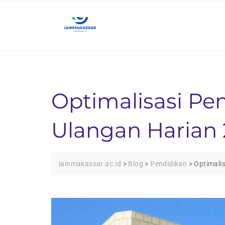
Skip
to
content
Optimalisasi Pem
Ulangan Harian 
iainmakassar.ac.id
>
Blog
>
Pendidikan
>
Optimalis