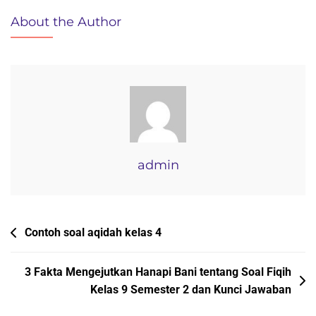
Titik
About the Author
Embun
(Dew
Point)
Udara
Ruangan:
Contoh
Soal
Fisika
admin
Lingkungan
Navigasi
Contoh soal aqidah kelas 4
pos
3 Fakta Mengejutkan Hanapi Bani tentang Soal Fiqih
Kelas 9 Semester 2 dan Kunci Jawaban