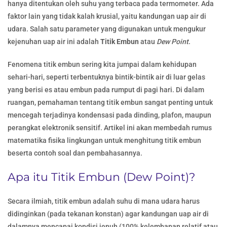
hanya ditentukan oleh suhu yang terbaca pada termometer. Ada
faktor lain yang tidak kalah krusial, yaitu kandungan uap air di
udara. Salah satu parameter yang digunakan untuk mengukur
kejenuhan uap air ini adalah
Titik Embun
atau
Dew Point
.
Fenomena titik embun sering kita jumpai dalam kehidupan
sehari-hari, seperti terbentuknya bintik-bintik air di luar gelas
yang berisi es atau embun pada rumput di pagi hari. Di dalam
ruangan, pemahaman tentang titik embun sangat penting untuk
mencegah terjadinya kondensasi pada dinding, plafon, maupun
perangkat elektronik sensitif. Artikel ini akan membedah rumus
matematika fisika lingkungan untuk menghitung titik embun
beserta contoh soal dan pembahasannya.
Apa itu Titik Embun (Dew Point)?
Secara ilmiah, titik embun adalah suhu di mana udara harus
didinginkan (pada tekanan konstan) agar kandungan uap air di
dalamnya mencapai kondisi jenuh (100% kelembapan relatif atau