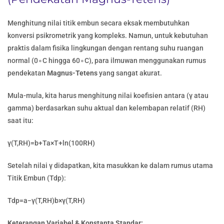
Menghitung nilai titik embun secara eksak membutuhkan
konversi psikrometrik yang kompleks. Namun, untuk kebutuhan
praktis dalam fisika lingkungan dengan rentang suhu ruangan
normal (0∘C hingga 60∘C), para ilmuwan menggunakan rumus
pendekatan
Magnus-Tetens
yang sangat akurat.
Mula-mula, kita harus menghitung nilai koefisien antara (γ atau
gamma) berdasarkan suhu aktual dan kelembapan relatif (RH)
saat itu:
γ(T,RH)=b+Ta×T​+ln(100RH​)
Setelah nilai γ didapatkan, kita masukkan ke dalam rumus utama
Titik Embun (Tdp​):
Tdp​=a−γ(T,RH)b×γ(T,RH)​
Keterangan Variabel & Konstanta Standar: