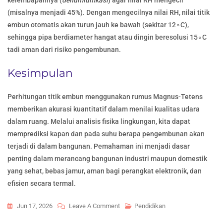
kelembapannya (
dehumidifikasi
) agar nilai RH mengecil
(misalnya menjadi 45%). Dengan mengecilnya nilai RH, nilai titik
embun otomatis akan turun jauh ke bawah (sekitar 12∘C),
sehingga pipa berdiameter hangat atau dingin beresolusi 15∘C
tadi aman dari risiko pengembunan.
Kesimpulan
Perhitungan titik embun menggunakan rumus Magnus-Tetens
memberikan akurasi kuantitatif dalam menilai kualitas udara
dalam ruang. Melalui analisis fisika lingkungan, kita dapat
memprediksi kapan dan pada suhu berapa pengembunan akan
terjadi di dalam bangunan. Pemahaman ini menjadi dasar
penting dalam merancang bangunan industri maupun domestik
yang sehat, bebas jamur, aman bagi perangkat elektronik, dan
efisien secara termal.
On
Jun 17, 2026
Leave A Comment
Pendidikan
Rumus