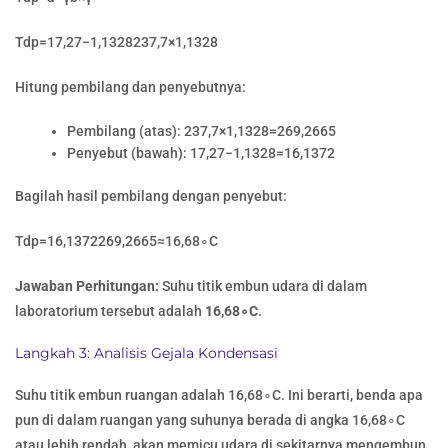
Tdp​=17,27−1,1328237,7×1,1328​
Hitung pembilang dan penyebutnya:
Pembilang (atas): 237,7×1,1328=269,2665
Penyebut (bawah): 17,27−1,1328=16,1372
Bagilah hasil pembilang dengan penyebut:
Tdp​=16,1372269,2665​≈16,68∘C
Jawaban Perhitungan:
Suhu titik embun udara di dalam
laboratorium tersebut adalah
16,68∘C
.
Langkah 3: Analisis Gejala Kondensasi
Suhu titik embun ruangan adalah 16,68∘C. Ini berarti, benda apa
pun di dalam ruangan yang suhunya berada di angka 16,68∘C
atau lebih rendah, akan memicu udara di sekitarnya mengembun.