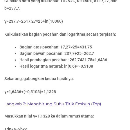
Gunakan data yang diketahui: T=25∘C, RH=60%, a=17,27, dan
b=237,7.
γ=237,7+2517,27×25​+ln(10060​)
Kalkulasikan bagian pecahan dan logaritma secara terpisah:
Bagian atas pecahan: 17,27×25=431,75
Bagian bawah pecahan: 237,7+25=262,7
Hasil pembagian pecahan: 262,7431,75​≈1,6436
Hasil logaritma natural: ln(0,6)≈−0,5108
Sekarang, gabungkan kedua hasilnya:
γ=1,6436+(−0,5108)=1,1328
Langkah 2: Menghitung Suhu Titik Embun (Tdp​)
Masukkan nilai γ=1,1328 ke dalam rumus utama:
Tdp​=a−γb×γ​