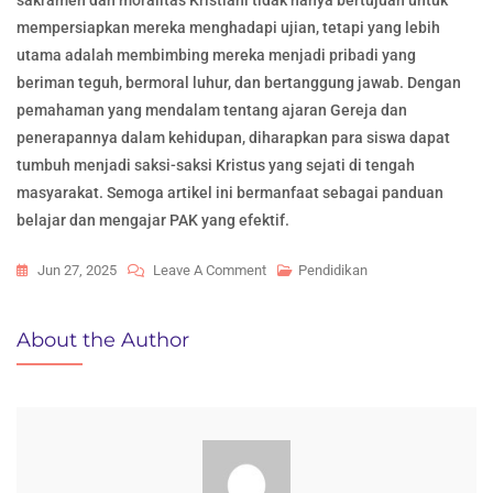
sakramen dan moralitas Kristiani tidak hanya bertujuan untuk
mempersiapkan mereka menghadapi ujian, tetapi yang lebih
utama adalah membimbing mereka menjadi pribadi yang
beriman teguh, bermoral luhur, dan bertanggung jawab. Dengan
pemahaman yang mendalam tentang ajaran Gereja dan
penerapannya dalam kehidupan, diharapkan para siswa dapat
tumbuh menjadi saksi-saksi Kristus yang sejati di tengah
masyarakat. Semoga artikel ini bermanfaat sebagai panduan
belajar dan mengajar PAK yang efektif.
On
Jun 27, 2025
Leave A Comment
Pendidikan
Soal
Agama
About the Author
Katolik
Kelas
8
Semester
2