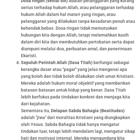
Dosa ringan (venial sin)
adalah pelanggaran yang kurang
serius terhadap hukum Allah, atau pelanggaran terhadap
hukum Allah dalam hal materi yang ringan, atau
pelanggaran yang dilakukan tanpa kesadaran penuh atau
kehendak bebas. Dosa ringan tidak memutuskan
hubungan kita dengan Allah, tetapi melemahkan kasih
dalam diri kita dan membutuhkan pertobatan serta dapat
diampuni melalui doa, perbuatan amal, dan penerimaan
Ekaristi.
Sepuluh Perintah Allah (Dasa Titah)
berfungsi sebagai
kerangka dasar atau "pagar" yang jelas mengenai apa
yang boleh dan tidak boleh dilakukan oleh umat Kristiani.
Mereka adalah hukum moral objektif yang memberikan
batasan-batasan untuk hidup yang benar. Dasa Titah
lebih berfokus pada tindakan konkret dan menjaga kita
dari kejahatan.
Sementara itu,
Delapan Sabda Bahagia (Beatitudes)
adalah "jiwa" dari moralitas Kristiani yang diungkapkan
oleh Yesus. Sabda Bahagia tidak hanya mengatur
tindakan luar, tetapi lebih mendalam lagi, mengatur sikap
hati dan motivasi internal. Mereka mengundang kita