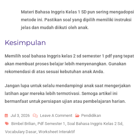
Materi Bahasa Inggris Kelas 1 SD pun sering mengadopsi
metode ini. Pastikan soal yang dipilih memiliki instruksi
jelas dan mudah diikuti oleh anak.
Kesimpulan
Memilih soal bahasa Inggris kelas 2 sd semester 1 pdf yang tepat
akan membuat proses belajar lebih menyenangkan. Gunakan
rekomendasi di atas sesuai kebutuhan anak Anda.
Jangan lupa untuk selalu mendampingi anak saat mengerjakan
latihan agar mereka lebih termotivasi. Semoga artikel ini
bermanfaat untuk persiapan ujian atau pembelajaran harian.
On
Jul 3, 2026
Leave A Comment
Pendidikan
Tags
Ternyata
Bimbel Brilian
,
Pdf Semester 1
,
Soal Bahasa Inggris Kelas 2 Sd
,
Ada
Vocabulary Dasar
,
Worksheet Interaktif
5