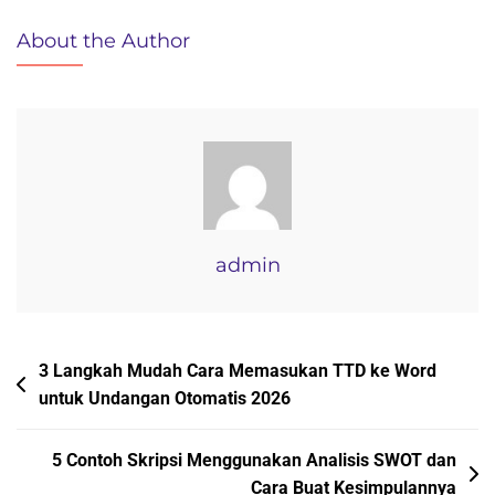
Soal
About the Author
Bahasa
Inggris
Kelas
2
SD
Semester
1
PDF
admin
Siap
Cetak
2026
Navigasi
3 Langkah Mudah Cara Memasukan TTD ke Word
untuk Undangan Otomatis 2026
pos
5 Contoh Skripsi Menggunakan Analisis SWOT dan
Cara Buat Kesimpulannya