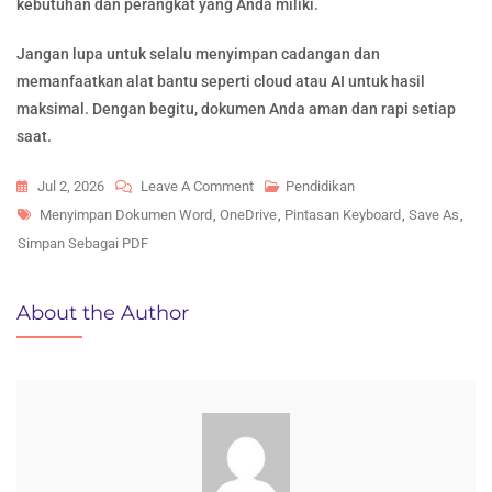
kebutuhan dan perangkat yang Anda miliki.
Jangan lupa untuk selalu menyimpan cadangan dan
memanfaatkan alat bantu seperti cloud atau AI untuk hasil
maksimal. Dengan begitu, dokumen Anda aman dan rapi setiap
saat.
On
Jul 2, 2026
Leave A Comment
Pendidikan
Tags
3
Menyimpan Dokumen Word
,
OneDrive
,
Pintasan Keyboard
,
Save As
,
Rahasia
Simpan Sebagai PDF
Cara
Ngesave
About the Author
Word
Di
2026
Agar
Tidak
Error,