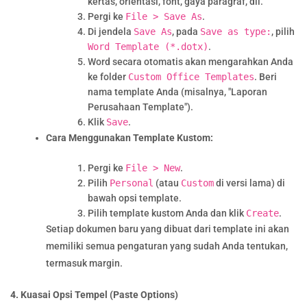
kertas, orientasi, font, gaya paragraf, dll.
Pergi ke
File > Save As
.
Di jendela
Save As
, pada
Save as type:
, pilih
Word Template (*.dotx)
.
Word secara otomatis akan mengarahkan Anda
ke folder
Custom Office Templates
. Beri
nama template Anda (misalnya, "Laporan
Perusahaan Template").
Klik
Save
.
Cara Menggunakan Template Kustom:
Pergi ke
File > New
.
Pilih
Personal
(atau
Custom
di versi lama) di
bawah opsi template.
Pilih template kustom Anda dan klik
Create
.
Setiap dokumen baru yang dibuat dari template ini akan
memiliki semua pengaturan yang sudah Anda tentukan,
termasuk margin.
4. Kuasai Opsi Tempel (Paste Options)