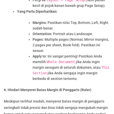
Pergi ke
Layout > Page Setup
(ikon panah
kecil di pojok kanan bawah grup Page Setup).
Yang Perlu Diperhatikan:
Margins:
Pastikan nilai Top, Bottom, Left, Right
sudah benar.
Orientation:
Portrait atau Landscape.
Pages:
Multiple pages (Normal, Mirror margins,
2 pages per sheet, Book fold). Pastikan ini
sesuai.
Apply to:
Ini sangat penting! Pastikan Anda
memilih
Whole Document
jika Anda ingin
margin seragam di seluruh dokumen, atau
This
Section
jika Anda sengaja ingin margin
berbeda di section tertentu.
6. Hindari Menyeret Batas Margin di Penggaris (Ruler)
Meskipun terlihat mudah, menyeret batas margin di penggaris
seringkali tidak presisi dan bisa tidak sengaja mengubah margin