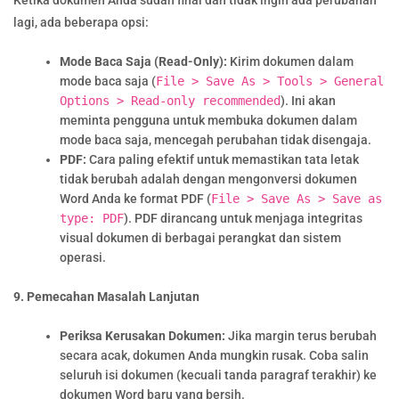
Ketika dokumen Anda sudah final dan tidak ingin ada perubahan
lagi, ada beberapa opsi:
Mode Baca Saja (Read-Only):
Kirim dokumen dalam
mode baca saja (
File > Save As > Tools > General
Options > Read-only recommended
). Ini akan
meminta pengguna untuk membuka dokumen dalam
mode baca saja, mencegah perubahan tidak disengaja.
PDF:
Cara paling efektif untuk memastikan tata letak
tidak berubah adalah dengan mengonversi dokumen
Word Anda ke format PDF (
File > Save As > Save as
type: PDF
). PDF dirancang untuk menjaga integritas
visual dokumen di berbagai perangkat dan sistem
operasi.
9. Pemecahan Masalah Lanjutan
Periksa Kerusakan Dokumen:
Jika margin terus berubah
secara acak, dokumen Anda mungkin rusak. Coba salin
seluruh isi dokumen (kecuali tanda paragraf terakhir) ke
dokumen Word baru yang bersih.