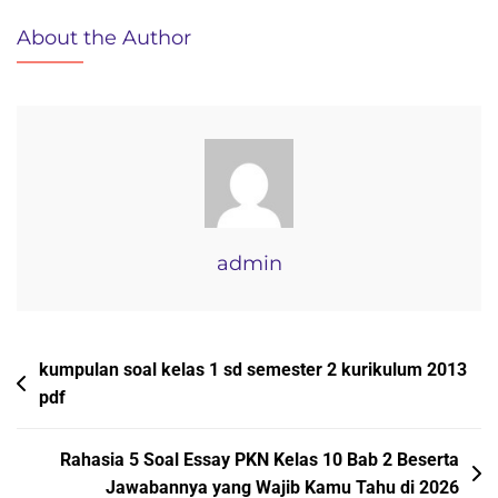
Membuat
About the Author
Kupon
Undian
Dengan
MS
Word
Yang
Wajib
Kamu
admin
Tahu
Navigasi
kumpulan soal kelas 1 sd semester 2 kurikulum 2013
pdf
pos
Rahasia 5 Soal Essay PKN Kelas 10 Bab 2 Beserta
Jawabannya yang Wajib Kamu Tahu di 2026