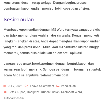
konsistensi desain tetap terjaga. Dengan begitu, proses
pembuatan kupon undian menjadi lebih cepat dan efisien.
Kesimpulan
Membuat kupon undian dengan MS Word ternyata sangat praktis
dan tidak memerlukan keahlian desain grafis. Dengan mengikuti
langkah-langkah di atas, Anda dapat menghasilkan kupon undian
yang rapi dan profesional. Mulai dari menentukan ukuran hingga
mencetak, semua bisa dilakukan dalam satu aplikasi.
Jangan ragu untuk bereksperimen dengan bentuk kupon dan
warna agar lebih menarik. Semoga panduan ini bermanfaat untuk
acara Anda selanjutnya. Selamat mencoba!
On
Jul 7, 2026
Leave A Comment
Pendidikan
Tags
5
Cetak Kupon
,
Doorprize
,
Kupon Undian
,
Microsoft Word
,
Rahasia
Tutorial Desain
Cara