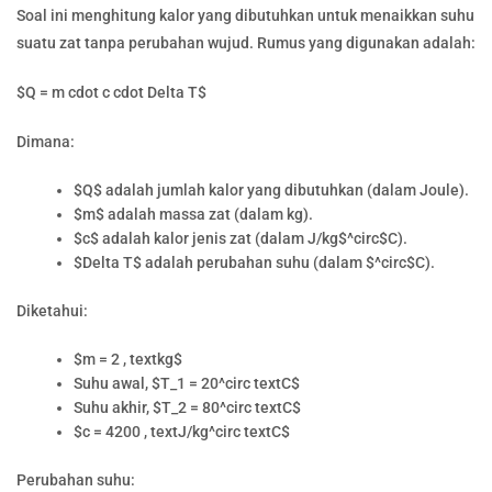
Soal ini menghitung kalor yang dibutuhkan untuk menaikkan suhu
suatu zat tanpa perubahan wujud. Rumus yang digunakan adalah:
$Q = m cdot c cdot Delta T$
Dimana:
$Q$ adalah jumlah kalor yang dibutuhkan (dalam Joule).
$m$ adalah massa zat (dalam kg).
$c$ adalah kalor jenis zat (dalam J/kg$^circ$C).
$Delta T$ adalah perubahan suhu (dalam $^circ$C).
Diketahui:
$m = 2 , textkg$
Suhu awal, $T_1 = 20^circ textC$
Suhu akhir, $T_2 = 80^circ textC$
$c = 4200 , textJ/kg^circ textC$
Perubahan suhu: