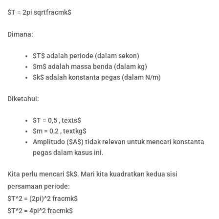
$T = 2pi sqrtfracmk$
Dimana:
$T$ adalah periode (dalam sekon)
$m$ adalah massa benda (dalam kg)
$k$ adalah konstanta pegas (dalam N/m)
Diketahui:
$T = 0,5 , texts$
$m = 0,2 , textkg$
Amplitudo ($A$) tidak relevan untuk mencari konstanta
pegas dalam kasus ini.
Kita perlu mencari $k$. Mari kita kuadratkan kedua sisi
persamaan periode:
$T^2 = (2pi)^2 fracmk$
$T^2 = 4pi^2 fracmk$