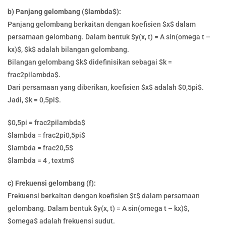
b) Panjang gelombang ($lambda$):
Panjang gelombang berkaitan dengan koefisien $x$ dalam
persamaan gelombang. Dalam bentuk $y(x, t) = A sin(omega t –
kx)$, $k$ adalah bilangan gelombang.
Bilangan gelombang $k$ didefinisikan sebagai $k =
frac2pilambda$.
Dari persamaan yang diberikan, koefisien $x$ adalah $0,5pi$.
Jadi, $k = 0,5pi$.
$0,5pi = frac2pilambda$
$lambda = frac2pi0,5pi$
$lambda = frac20,5$
$lambda = 4 , textm$
c) Frekuensi gelombang (f):
Frekuensi berkaitan dengan koefisien $t$ dalam persamaan
gelombang. Dalam bentuk $y(x, t) = A sin(omega t – kx)$,
$omega$ adalah frekuensi sudut.