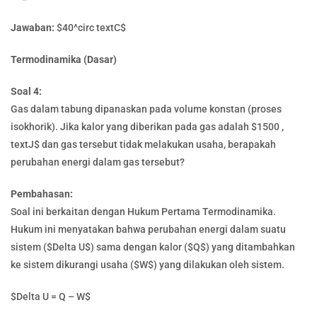
Jawaban:
$40^circ textC$
Termodinamika (Dasar)
Soal 4:
Gas dalam tabung dipanaskan pada volume konstan (proses
isokhorik). Jika kalor yang diberikan pada gas adalah $1500 ,
textJ$ dan gas tersebut tidak melakukan usaha, berapakah
perubahan energi dalam gas tersebut?
Pembahasan:
Soal ini berkaitan dengan Hukum Pertama Termodinamika.
Hukum ini menyatakan bahwa perubahan energi dalam suatu
sistem ($Delta U$) sama dengan kalor ($Q$) yang ditambahkan
ke sistem dikurangi usaha ($W$) yang dilakukan oleh sistem.
$Delta U = Q – W$