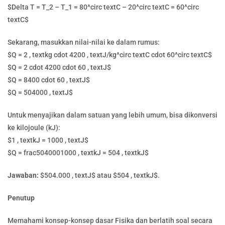
$Delta T = T_2 – T_1 = 80^circ textC – 20^circ textC = 60^circ
textC$
Sekarang, masukkan nilai-nilai ke dalam rumus:
$Q = 2 , textkg cdot 4200 , textJ/kg^circ textC cdot 60^circ textC$
$Q = 2 cdot 4200 cdot 60 , textJ$
$Q = 8400 cdot 60 , textJ$
$Q = 504000 , textJ$
Untuk menyajikan dalam satuan yang lebih umum, bisa dikonversi
ke kilojoule (kJ):
$1 , textkJ = 1000 , textJ$
$Q = frac5040001000 , textkJ = 504 , textkJ$
Jawaban:
$504.000 , textJ$ atau $504 , textkJ$.
Penutup
Memahami konsep-konsep dasar Fisika dan berlatih soal secara