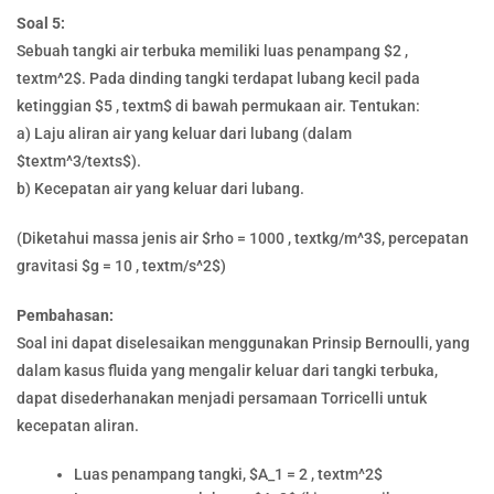
Soal 5:
Sebuah tangki air terbuka memiliki luas penampang $2 ,
textm^2$. Pada dinding tangki terdapat lubang kecil pada
ketinggian $5 , textm$ di bawah permukaan air. Tentukan:
a) Laju aliran air yang keluar dari lubang (dalam
$textm^3/texts$).
b) Kecepatan air yang keluar dari lubang.
(Diketahui massa jenis air $rho = 1000 , textkg/m^3$, percepatan
gravitasi $g = 10 , textm/s^2$)
Pembahasan:
Soal ini dapat diselesaikan menggunakan Prinsip Bernoulli, yang
dalam kasus fluida yang mengalir keluar dari tangki terbuka,
dapat disederhanakan menjadi persamaan Torricelli untuk
kecepatan aliran.
Luas penampang tangki, $A_1 = 2 , textm^2$