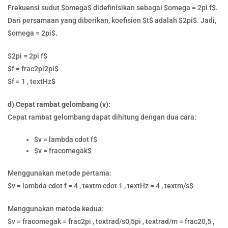
Frekuensi sudut $omega$ didefinisikan sebagai $omega = 2pi f$.
Dari persamaan yang diberikan, koefisien $t$ adalah $2pi$. Jadi,
$omega = 2pi$.
$2pi = 2pi f$
$f = frac2pi2pi$
$f = 1 , textHz$
d) Cepat rambat gelombang (v):
Cepat rambat gelombang dapat dihitung dengan dua cara:
$v = lambda cdot f$
$v = fracomegak$
Menggunakan metode pertama:
$v = lambda cdot f = 4 , textm cdot 1 , textHz = 4 , textm/s$
Menggunakan metode kedua:
$v = fracomegak = frac2pi , textrad/s0,5pi , textrad/m = frac20,5 ,