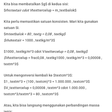
Kita bisa membatalkan $g$ di kedua sisi:
$rho
textair cdot V
texttercelup = m_textbalok$
Kita perlu memastikan satuan konsisten. Mari kita gunakan
satuan SI.
$m
textbalok = 80 , textg = 0,08 , textkg$
$rho
textair = 1000 , textkg/m^3$
$1000 , textkg/m^3 cdot V
texttercelup = 0,08 , textkg$
$V
texttercelup = frac0,08 , textkg1000 , textkg/m^3 = 0,00008 ,
textm^3$
Untuk mengonversi kembali ke $textcm^3$:
$1 , textm^3 = (100 , textcm)^3 = 1.000.000 , textcm^3$
$V_texttercelup = 0,00008 , textm^3 cdot 1.000.000 ,
textcm^3/textm^3 = 80 , textcm^3$
Atau, kita bisa langsung menggunakan perbandingan massa
jenis: