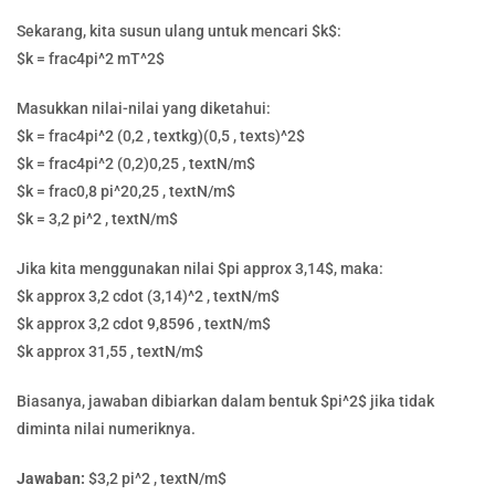
Sekarang, kita susun ulang untuk mencari $k$:
$k = frac4pi^2 mT^2$
Masukkan nilai-nilai yang diketahui:
$k = frac4pi^2 (0,2 , textkg)(0,5 , texts)^2$
$k = frac4pi^2 (0,2)0,25 , textN/m$
$k = frac0,8 pi^20,25 , textN/m$
$k = 3,2 pi^2 , textN/m$
Jika kita menggunakan nilai $pi approx 3,14$, maka:
$k approx 3,2 cdot (3,14)^2 , textN/m$
$k approx 3,2 cdot 9,8596 , textN/m$
$k approx 31,55 , textN/m$
Biasanya, jawaban dibiarkan dalam bentuk $pi^2$ jika tidak
diminta nilai numeriknya.
Jawaban:
$3,2 pi^2 , textN/m$