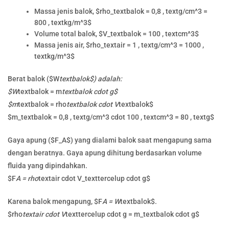
Massa jenis balok, $rho_textbalok = 0,8 , textg/cm^3 =
800 , textkg/m^3$
Volume total balok, $V_textbalok = 100 , textcm^3$
Massa jenis air, $rho_textair = 1 , textg/cm^3 = 1000 ,
textkg/m^3$
Berat balok ($W
textbalok$) adalah:
$W
textbalok = m
textbalok cdot g$
$m
textbalok = rho
textbalok cdot V
textbalok$
$m_textbalok = 0,8 , textg/cm^3 cdot 100 , textcm^3 = 80 , textg$
Gaya apung ($F_A$) yang dialami balok saat mengapung sama
dengan beratnya. Gaya apung dihitung berdasarkan volume
fluida yang dipindahkan.
$F
A = rho
textair cdot V_texttercelup cdot g$
Karena balok mengapung, $F
A = W
textbalok$.
$rho
textair cdot V
texttercelup cdot g = m_textbalok cdot g$