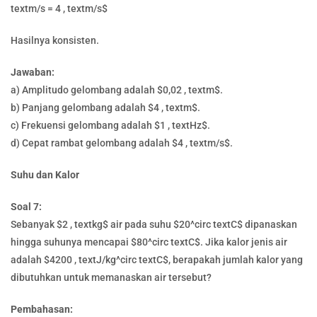
textm/s = 4 , textm/s$
Hasilnya konsisten.
Jawaban:
a) Amplitudo gelombang adalah $0,02 , textm$.
b) Panjang gelombang adalah $4 , textm$.
c) Frekuensi gelombang adalah $1 , textHz$.
d) Cepat rambat gelombang adalah $4 , textm/s$.
Suhu dan Kalor
Soal 7:
Sebanyak $2 , textkg$ air pada suhu $20^circ textC$ dipanaskan
hingga suhunya mencapai $80^circ textC$. Jika kalor jenis air
adalah $4200 , textJ/kg^circ textC$, berapakah jumlah kalor yang
dibutuhkan untuk memanaskan air tersebut?
Pembahasan: