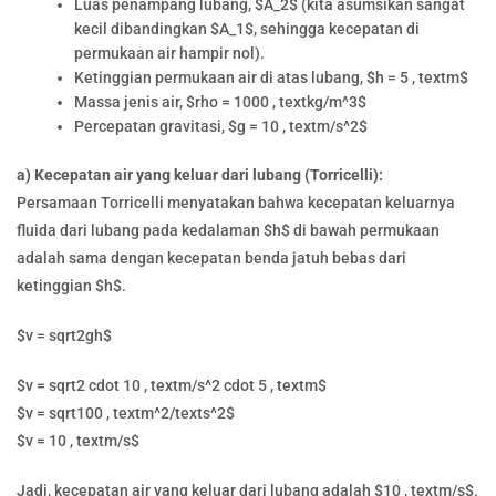
Luas penampang lubang, $A_2$ (kita asumsikan sangat
kecil dibandingkan $A_1$, sehingga kecepatan di
permukaan air hampir nol).
Ketinggian permukaan air di atas lubang, $h = 5 , textm$
Massa jenis air, $rho = 1000 , textkg/m^3$
Percepatan gravitasi, $g = 10 , textm/s^2$
a) Kecepatan air yang keluar dari lubang (Torricelli):
Persamaan Torricelli menyatakan bahwa kecepatan keluarnya
fluida dari lubang pada kedalaman $h$ di bawah permukaan
adalah sama dengan kecepatan benda jatuh bebas dari
ketinggian $h$.
$v = sqrt2gh$
$v = sqrt2 cdot 10 , textm/s^2 cdot 5 , textm$
$v = sqrt100 , textm^2/texts^2$
$v = 10 , textm/s$
Jadi, kecepatan air yang keluar dari lubang adalah $10 , textm/s$.