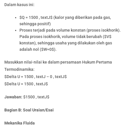
Dalam kasus ini:
$Q = 1500 , textJ$ (kalor yang diberikan pada gas,
sehingga positif)
Proses terjadi pada volume konstan (proses isokhorik).
Pada proses isokhorik, volume tidak berubah ($V$
konstan), sehingga usaha yang dilakukan oleh gas
adalah nol ($W=0$).
Masukkan nilai-nilai ke dalam persamaan Hukum Pertama
Termodinamika:
$Delta U = 1500 , textJ – 0 , textJ$
$Delta U = 1500 , textJ$
Jawaban:
$1500 , textJ$
Bagian B: Soal Uraian/Esai
Mekanika Fluida