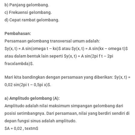
b) Panjang gelombang.
c) Frekuensi gelombang.
d) Cepat rambat gelombang.
Pembahasan:
Persamaan gelombang transversal umum adalah:
$y(x, t) = A sin(omega t – kx)$ atau $y(x, t) = A sin(kx – omega t)$
atau dalam bentuk lain seperti $y(x, t) = A sin(2pi f t – 2pi
fracxlambda)$.
Mari kita bandingkan dengan persamaan yang diberikan: $y(x, t) =
0,02 sin(2pi t – 0,5pi x)$.
a) Amplitudo gelombang (A):
Amplitudo adalah nilai maksimum simpangan gelombang dari
posisi setimbangnya. Dari persamaan, nilai yang berdiri sendiri di
depan fungsi sinus adalah amplitudo.
$A = 0,02 , textm$