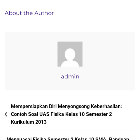
Menguasai
Fisika
About the Author
Kelas
X
Semester
2:
Kumpulan
Contoh
Soal
UAS
admin
Kurikulum
2013
Beserta
Navigasi
Mempersiapkan Diri Menyongsong Keberhasilan:
Pembahasan
Contoh Soal UAS Fisika Kelas 10 Semester 2
pos
Mendalam
Kurikulum 2013
Menguasai Fisika Semester 2 Kelas 10 SMA: Panduan