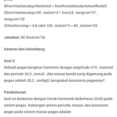
$fracV
texttercelupV
texttotal = fracrho
textbendarho
textfluida$
$fracV
texttercelup100 , textcm^3 = frac0,8 , textg/cm^31 ,
textg/cm^3$
$V
texttercelup = 0,8 cdot 100 , textcm^3 = 80 , textcm^3$
Jawaban:
80 $textcm^3$
Getaran dan Gelombang
Soal 2:
Sebuah pegas bergetar harmonis dengan amplitudo $10 , textcm$
dan periode $0,5 , texts$. Jika massa benda yang digantung pada
pegas adalah $0,2 , textkg$, berapakah konstanta pegasnya?
Pembahasan:
Soal ini berkaitan dengan Gerak Harmonik Sederhana (GHS) pada
sistem pegas. Hubungan antara periode, massa, dan konstanta
pegas pada sistem massa-pegas adalah: