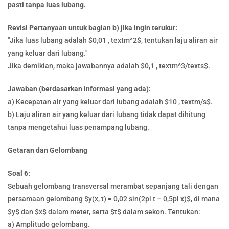
pasti tanpa luas lubang.
Revisi Pertanyaan untuk bagian b) jika ingin terukur:
"Jika luas lubang adalah $0,01 , textm^2$, tentukan laju aliran air
yang keluar dari lubang."
Jika demikian, maka jawabannya adalah $0,1 , textm^3/texts$.
Jawaban (berdasarkan informasi yang ada):
a) Kecepatan air yang keluar dari lubang adalah $10 , textm/s$.
b) Laju aliran air yang keluar dari lubang tidak dapat dihitung
tanpa mengetahui luas penampang lubang.
Getaran dan Gelombang
Soal 6:
Sebuah gelombang transversal merambat sepanjang tali dengan
persamaan gelombang $y(x, t) = 0,02 sin(2pi t – 0,5pi x)$, di mana
$y$ dan $x$ dalam meter, serta $t$ dalam sekon. Tentukan:
a) Amplitudo gelombang.