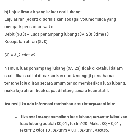
b) Laju aliran air yang keluar dari lubang:
Laju aliran (debit) didefinisikan sebagai volume fluida yang
mengalir per satuan waktu.
Debit ($Q$) = Luas penampang lubang ($A_2$) $times$
Kecepatan aliran ($v$)
$Q = A_2 cdot v$
Namun, luas penampang lubang ($A_2$) tidak diketahui dalam
soal. Jika soal ini dimaksudkan untuk menguji pemahaman
tentang laju aliran secara umum tanpa memberikan luas lubang,
maka laju aliran tidak dapat dihitung secara kuantitatif.
Asumsi jika ada informasi tambahan atau interpretasi lain:
Jika soal mengasumsikan luas lubang tertentu:
Misalkan
luas lubang adalah $0,01 , textm^2$. Maka, $Q = 0,01 ,
textm^2 cdot 10 , textm/s = 0,1 , textm^3/texts$.