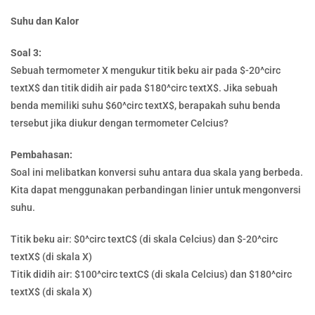
Suhu dan Kalor
Soal 3:
Sebuah termometer X mengukur titik beku air pada $-20^circ
textX$ dan titik didih air pada $180^circ textX$. Jika sebuah
benda memiliki suhu $60^circ textX$, berapakah suhu benda
tersebut jika diukur dengan termometer Celcius?
Pembahasan:
Soal ini melibatkan konversi suhu antara dua skala yang berbeda.
Kita dapat menggunakan perbandingan linier untuk mengonversi
suhu.
Titik beku air: $0^circ textC$ (di skala Celcius) dan $-20^circ
textX$ (di skala X)
Titik didih air: $100^circ textC$ (di skala Celcius) dan $180^circ
textX$ (di skala X)