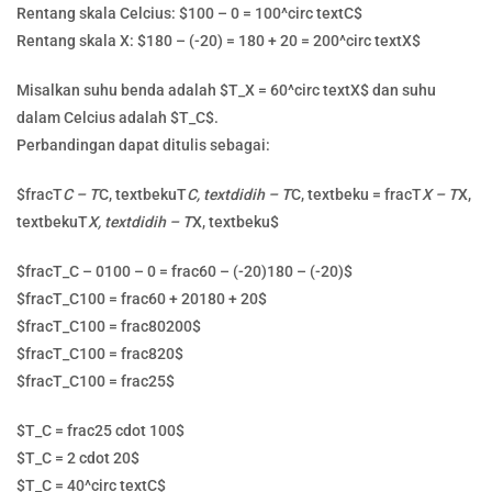
Rentang skala Celcius: $100 – 0 = 100^circ textC$
Rentang skala X: $180 – (-20) = 180 + 20 = 200^circ textX$
Misalkan suhu benda adalah $T_X = 60^circ textX$ dan suhu
dalam Celcius adalah $T_C$.
Perbandingan dapat ditulis sebagai:
$fracT
C – T
C, textbekuT
C, textdidih – T
C, textbeku = fracT
X – T
X,
textbekuT
X, textdidih – T
X, textbeku$
$fracT_C – 0100 – 0 = frac60 – (-20)180 – (-20)$
$fracT_C100 = frac60 + 20180 + 20$
$fracT_C100 = frac80200$
$fracT_C100 = frac820$
$fracT_C100 = frac25$
$T_C = frac25 cdot 100$
$T_C = 2 cdot 20$
$T_C = 40^circ textC$