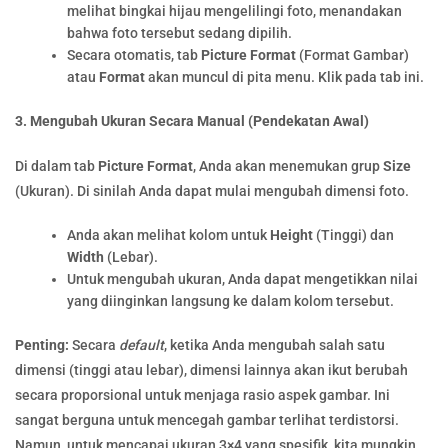
melihat bingkai hijau mengelilingi foto, menandakan
bahwa foto tersebut sedang dipilih.
Secara otomatis, tab
Picture Format
(Format Gambar)
atau
Format
akan muncul di pita menu. Klik pada tab ini.
3. Mengubah Ukuran Secara Manual (Pendekatan Awal)
Di dalam tab
Picture Format
, Anda akan menemukan grup
Size
(Ukuran). Di sinilah Anda dapat mulai mengubah dimensi foto.
Anda akan melihat kolom untuk
Height
(Tinggi) dan
Width
(Lebar).
Untuk mengubah ukuran, Anda dapat mengetikkan nilai
yang diinginkan langsung ke dalam kolom tersebut.
Penting:
Secara
default
, ketika Anda mengubah salah satu
dimensi (tinggi atau lebar), dimensi lainnya akan ikut berubah
secara proporsional untuk menjaga rasio aspek gambar. Ini
sangat berguna untuk mencegah gambar terlihat terdistorsi.
Namun, untuk mencapai ukuran 3×4 yang spesifik, kita mungkin