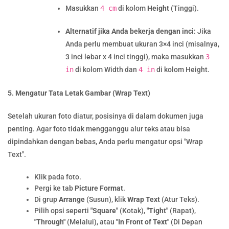
Masukkan
4 cm
di kolom
Height
(Tinggi).
Alternatif jika Anda bekerja dengan inci:
Jika
Anda perlu membuat ukuran 3×4 inci (misalnya,
3 inci lebar x 4 inci tinggi), maka masukkan
3
in
di kolom Width dan
4 in
di kolom Height.
5. Mengatur Tata Letak Gambar (Wrap Text)
Setelah ukuran foto diatur, posisinya di dalam dokumen juga
penting. Agar foto tidak mengganggu alur teks atau bisa
dipindahkan dengan bebas, Anda perlu mengatur opsi "Wrap
Text".
Klik pada foto.
Pergi ke tab
Picture Format
.
Di grup
Arrange
(Susun), klik
Wrap Text
(Atur Teks).
Pilih opsi seperti
"Square"
(Kotak),
"Tight"
(Rapat),
"Through"
(Melalui), atau
"In Front of Text"
(Di Depan