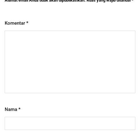
Alamat email Anda tidak akan dipublikasikan.
Ruas yang wajib ditandai
*
Komentar
*
Nama
*