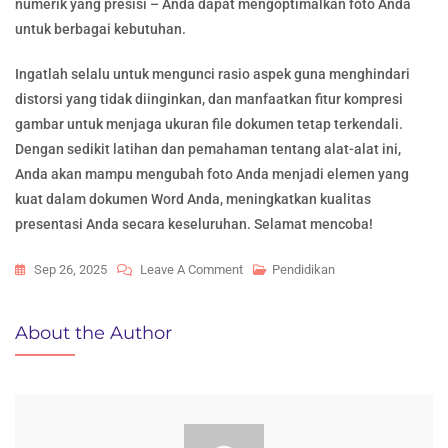
numerik yang presisi – Anda dapat mengoptimalkan foto Anda
untuk berbagai kebutuhan.
Ingatlah selalu untuk mengunci rasio aspek guna menghindari
distorsi yang tidak diinginkan, dan manfaatkan fitur kompresi
gambar untuk menjaga ukuran file dokumen tetap terkendali.
Dengan sedikit latihan dan pemahaman tentang alat-alat ini,
Anda akan mampu mengubah foto Anda menjadi elemen yang
kuat dalam dokumen Word Anda, meningkatkan kualitas
presentasi Anda secara keseluruhan. Selamat mencoba!
On
Sep 26, 2025
Leave A Comment
Pendidikan
Ubah
Ukuran
About the Author
Foto
Di
Word
Dengan